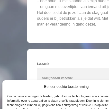
– hoe houdt ik me staande als mijn oude
– omgaan met overlijden van iemand uit 
Het doel is dat de je zelf aan de slag gaa
ouders er bij betrokken als je dat wilt. Me
manier verandering in gang gezet.
Locatie
Kraaijenhoff kazerne 

Molenveldlaan 32 (links naast het restaurant)

Nijmegen

Beheer cookie toestemming
Om de beste ervaringen te bieden, gebruiken wij technologieën zoals cooki
informatie over je apparaat op te slaan en/of te raadplegen. Door in te stem
KvK
technologieën kunnen wij gegevens zoals surfgedrag of unieke ID's op deze 
tel
 0611309488
