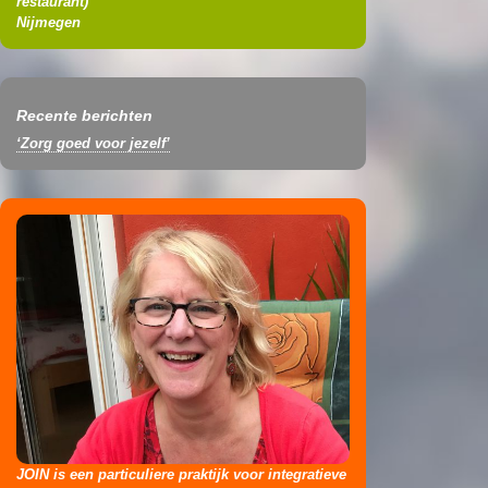
restaurant
)
Nijmegen
Recente berichten
‘Zorg goed voor jezelf’
JOIN is een particuliere praktijk voor integratieve