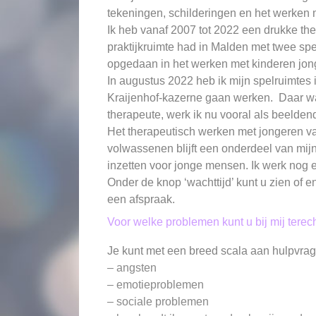
tekeningen, schilderingen en het werken m
Ik heb vanaf 2007 tot 2022 een drukke the
praktijkruimte had in Malden met twee spe
opgedaan in het werken met kinderen jo
In augustus 2022 heb ik mijn spelruimtes 
Kraijenhof-kazerne gaan werken. Daar wa
therapeute, werk ik nu vooral als beelde
Het therapeutisch werken met jongeren va
volwassenen blijft een onderdeel van mijn
inzetten voor jonge mensen.
Ik werk nog 
Onder de knop ‘wachttijd’ kunt u zien of
een afspraak.
Voor welke problemen kunt u bij mij terec
Je kunt met een breed scala aan hulpvragen
– angsten
– emotieproblemen
– sociale problemen