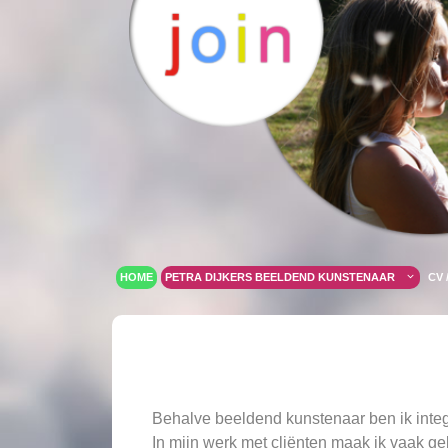
Ga
naar
de
inhoud
HOME
PETRA DIJKERS BEELDEND KUNSTENAAR
CV 
Behalve beeldend kunstenaar ben ik inte
In mijn werk met cliënten maak ik vaak ge