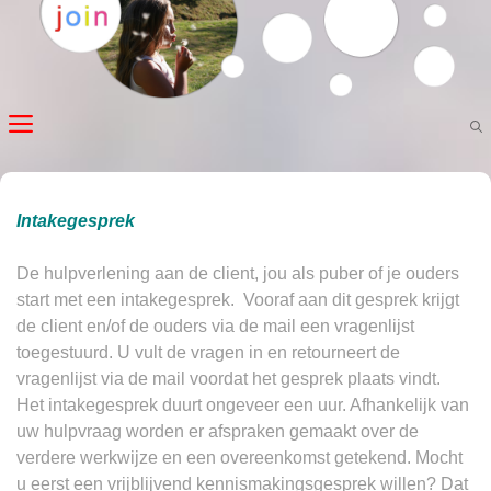
Ga
naar
de
inhoud
MENU
Intakegesprek
De hulpverlening aan de client, jou als puber of je ouders
start met een intakegesprek. Vooraf aan dit gesprek krijgt
de client en/of de ouders via de mail een vragenlijst
toegestuurd. U vult de vragen in en retourneert de
vragenlijst via de mail voordat het gesprek plaats vindt.
Het intakegesprek duurt ongeveer een uur. Afhankelijk van
uw hulpvraag worden er afspraken gemaakt over de
verdere werkwijze en een overeenkomst getekend. Mocht
u eerst een vrijblijvend kennismakingsgesprek willen? Dat