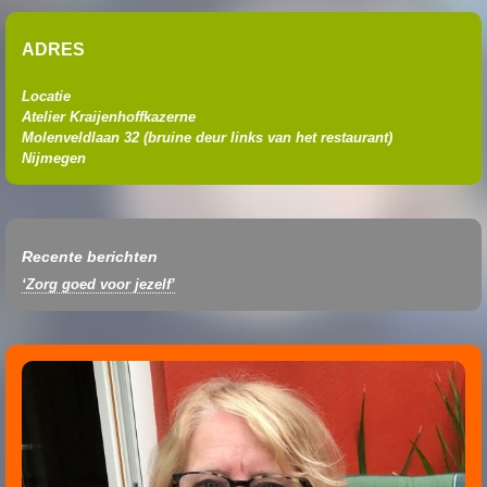
ADRES
Locatie
Atelier Kraijenhoffkazerne
Molenveldlaan 32 (
bruine deur links van het restaurant
)
Nijmegen
Recente berichten
‘Zorg goed voor jezelf’