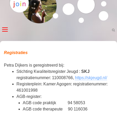
Ga
naar
de
inhoud
MENU
Registraties
Petra Dijkers is geregistreerd bij:
Stichting Kwaliteitsregister Jeugd :
SKJ
registratienummer: 110008766,
https://skjeugd.nl/
Registerplein: Kamer Agogen: registratienummer:
461001998
AGB-register:
AGB code praktijk 94 58053
AGB code therapeute 90 116036