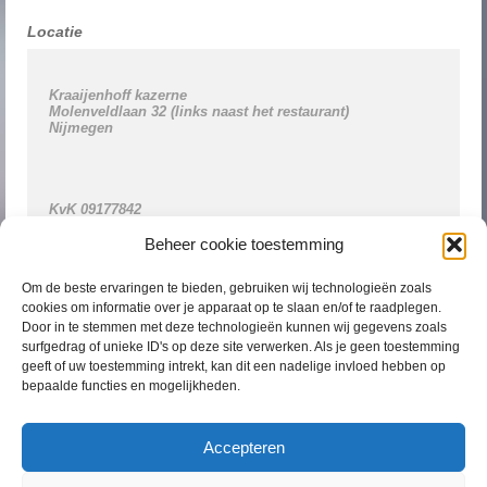
Locatie
Kraaijenhoff kazerne 

Molenveldlaan 32 (links naast het restaurant)

Nijmegen

KvK
tel
 0611309488

BTW-id NL001361109B28

Beheer cookie toestemming
Om de beste ervaringen te bieden, gebruiken wij technologieën zoals
cookies om informatie over je apparaat op te slaan en/of te raadplegen.
Door in te stemmen met deze technologieën kunnen wij gegevens zoals
surfgedrag of unieke ID's op deze site verwerken. Als je geen toestemming
geeft of uw toestemming intrekt, kan dit een nadelige invloed hebben op
Bereikbaarheid
bepaalde functies en mogelijkheden.
U kunt contact opnemen via de mail, telefonisch of via het contac
e-mailadres: info@join-kinderenjeugdtherapie.nl
Accepteren
telefoonnr: 0611309488