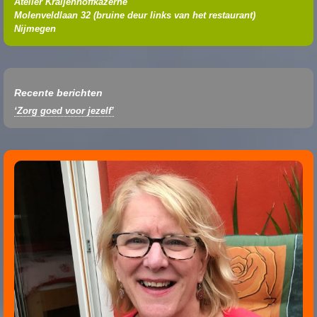
Atelier Kraijenhoffkazerne
Molenveldlaan 32 (
bruine deur links van het restaurant
)
Nijmegen
Recente berichten
‘Zorg goed voor jezelf’