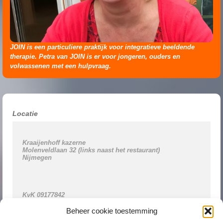
JOIN is een particuliere praktijk voor integratieve beeldende
therapie. Petra van JOIN is er voor jongeren, ouders en
volwassenen met een hulpvraag.
Locatie
Kraaijenhoff kazerne 

Molenveldlaan 32 (links naast het restaurant)

Nijmegen

KvK
tel
 0611309488

BTW-id NL001361109B28

Beheer cookie toestemming