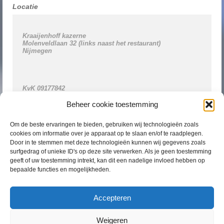
Locatie
Kraaijenhoff kazerne 

Molenveldlaan 32 (links naast het restaurant)

Nijmegen

KvK
tel
 0611309488

BTW-id NL001361109B28

Beheer cookie toestemming
Om de beste ervaringen te bieden, gebruiken wij technologieën zoals
cookies om informatie over je apparaat op te slaan en/of te raadplegen.
Door in te stemmen met deze technologieën kunnen wij gegevens zoals
surfgedrag of unieke ID's op deze site verwerken. Als je geen toestemming
geeft of uw toestemming intrekt, kan dit een nadelige invloed hebben op
Bereikbaarheid
bepaalde functies en mogelijkheden.
U kunt contact opnemen via de mail, telefonisch of via het contac
e-mailadres: info@join-kinderenjeugdtherapie.nl
Accepteren
telefoonnr: 0611309488
Weigeren